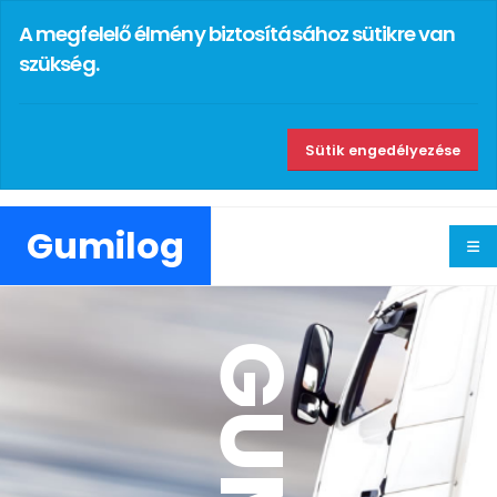
A megfelelő élmény biztosításához sütikre van
szükség.
Sütik engedélyezése
Gumilog